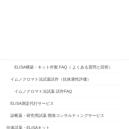
Facebook
X
Bluesky
Threads
Hatena
Copy
製品・サービス
受託開発サービス
ELISA構築・キット作製
ELISA構築・キット作製 FAQ（ よくある質問と回答）
イムノクロマト法試薬試作（抗体適性評価）
イムノクロマト法試薬 試作FAQ
ELISA測定代行サービス
診断薬・研究用試薬 開発コンサルティングサービス
抗体試薬・ELISAキット