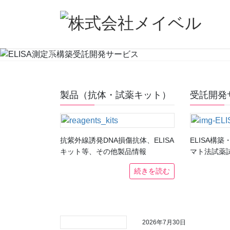
コ
ナ
ン
ビ
テ
ゲ
ン
ー
ツ
シ
Previous
へ
ョ
ス
ン
キ
に
製品（抗体・試薬キット）
受託開発
ッ
移
プ
動
抗紫外線誘発DNA損傷抗体、ELISA
ELISA構
キット等、その他製品情報
マト法試薬
続きを読む
2026年7月30日