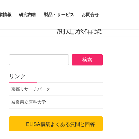
株式会社メイベル
ELISA
業情報
研究内容
製品・サービス
お問合せ
測定系構築
Next
受託開発サービス
READ MORE
リンク
京都リサーチパーク
奈良県立医科大学
ELISA構築よくある質問と回答