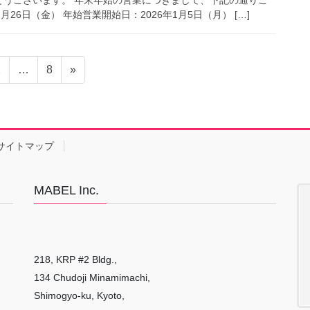
月26日（金） 年始営業開始日：2026年1月5日（月） […]
固
固
2
…
8
»
定
定
ペ
ペ
ー
ー
ジ
ジ
サイトマップ
MABEL Inc.
218, KRP #2 Bldg.,
134 Chudoji Minamimachi,
Shimogyo-ku, Kyoto,