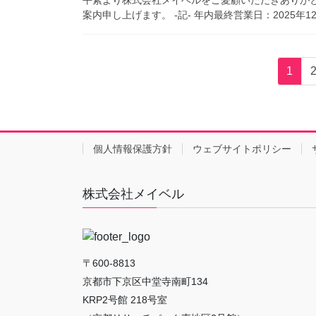
案内申し上げます。 -記- 年内最終営業日：2025年12
投
固
1
稿
定
ペ
の
ー
ペ
ジ
個人情報保護方針
ウェブサイトポリシー
ー
ジ
株式会社メイベル
送
り
〒600-8813
京都市下京区中堂寺南町134
KRP2号館 218号室